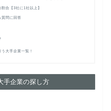
の割合【3社に1社以上】
る質問に回答
？
行う大手企業一覧！
大手企業の探し方