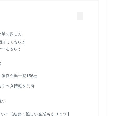
企業の探し方
紹介してもらう
ァーをもらう
う
優良企業一覧156社
おくべき情報を共有
違い
しい？【結論：難しい企業もあります】