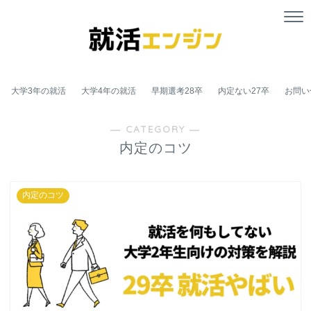
大学3年の就活
大学4年の就活
早期選考28卒
内定ない27卒
お問い
― CATEGORY ―
内定のコツ
内定のコツ