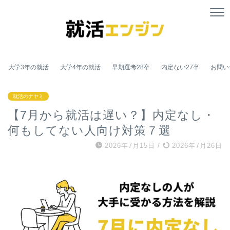
大学3年の就活
大学4年の就活
早期選考28卒
内定ない27卒
お問い
就活のナヤミ
【7月から就活は遅い？】内定なし・
何もしてない人向け対策７選
2026年7月15日
/
2026年7月26日