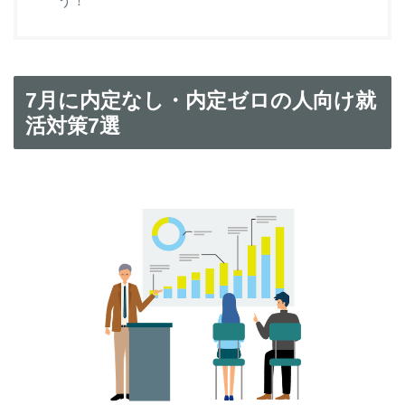
う！
7月に内定なし・内定ゼロの人向け就
活対策7選