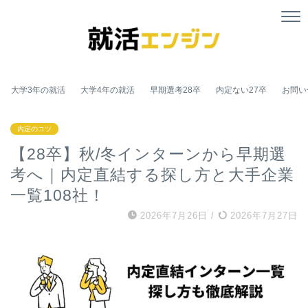
大学3年の就活
大学4年の就活
早期選考28卒
内定ない27卒
お問い
内定のコツ
【28卒】秋/冬インターンから早期選
考へ｜内定直結する探し方と大手企業
一覧108社！
2026年7月26日
/
2026年7月27日