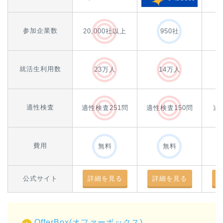
参加企業数
20,000社以上
950社
就活生利用数
23万人
14万人
適性検査
適性検査251問
適性検査150問
適
費用
無料
無料
公式サイト
詳細を見る
詳細を見る
OfferBox(オファーボックス)