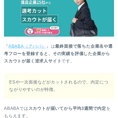
『
ABABA（アババ）
』は
最終面接で落ちた企業名や選
考フローを登録すると、その実績を評価した企業から
スカウトが届く逆求人サイト
です。
ESや一次面接などがカットされるので、内定につ
ながりやすいのが特徴。
ABABAでは
スカウトが届いてから平均3週間で内定
を
もらえます。